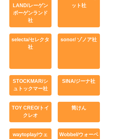
LAND/レーゲン
ット社
ボーゲンランド
社
selecta/セレクタ
sonor/ ゾノア社
社
STOCKMAR/シ
SINA/ジーナ社
ュトックマー社
TOY CREO/トイ
筒けん
クレオ
waytoplay/ウェ
Wobbel/ウォーベ