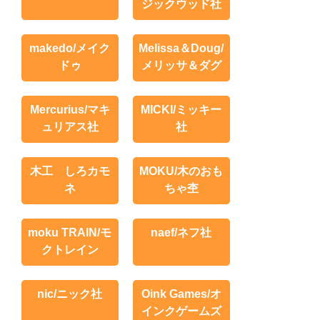
ジックウッド社
makedo/メイク
Melissa＆Doug/
ドゥ
メリッサ＆ダグ
Mercurius/マキ
MICKI/ミッキー
ュリアス社
社
木工 しろカモ
MOKU/木のおも
ネ
ちゃ杢
moku TRAIN/モ
naef/ネフ社
クトレイン
nic/ニック社
Oink Games/オ
インクゲームズ