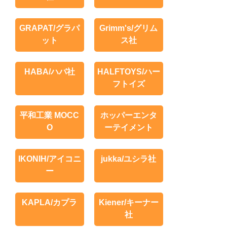
GRAPAT/グラパ
Grimm's/グリム
ット
ス社
HABA/ハバ社
HALFTOYS/ハー
フトイズ
平和工業 MOCC
ホッパーエンタ
O
ーテイメント
IKONIH/アイコニ
jukka/ユシラ社
ー
KAPLA/カプラ
Kiener/キーナー
社