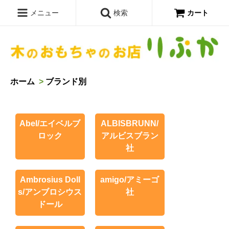
メニュー
検索
カート
ホーム
>
ブランド別
Abel/エイベルブ
ALBISBRUNN/
ロック
アルビスブラン
社
Ambrosius Doll
amigo/アミーゴ
s/アンブロシウス
社
ドール