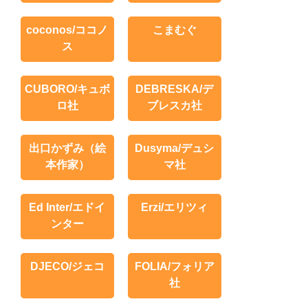
coconos/ココノ
こまむぐ
ス
CUBORO/キュボ
DEBRESKA/デ
ロ社
ブレスカ社
出口かずみ（絵
Dusyma/デュシ
本作家）
マ社
Ed Inter/エドイ
Erzi/エリツィ
ンター
DJECO/ジェコ
FOLIA/フォリア
社