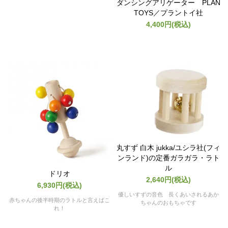
ダンシングアリゲーター PLAN
TOYS／プラントイ社
4,400円(税込)
丸すず 白木 jukka/ユシラ社(フィ
ンランド)の定番ガラガラ・ラト
ル
ドリオ
2,640円(税込)
6,930円(税込)
優しいすずの音色 長くあいされるあか
赤ちゃんの後半時期のラトルと言えばこ
ちゃんのおもちゃです
れ！