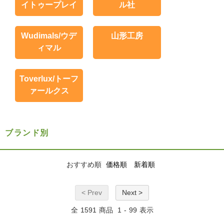
イトゥープレイ
ル社
Wudimals/ウデ
山形工房
ィマル
Toverlux/トーフ
ァールクス
ブランド別
おすすめ順
価格順
新着順
< Prev
Next >
全
1591
商品
1
-
99
表示