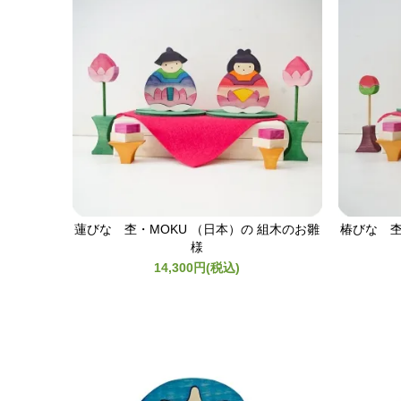
蓮びな 杢・MOKU （日本）の 組木のお雛
椿びな 杢
様
14,300円(税込)