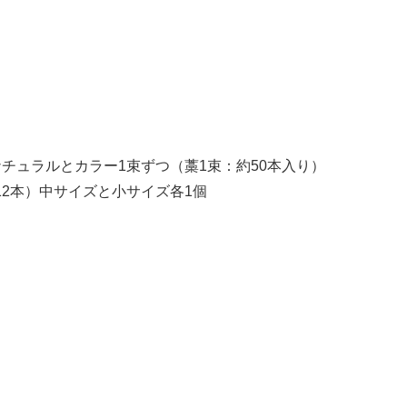
チュラルとカラー1束ずつ（藁1束：約50本入り）
12本）中サイズと小サイズ各1個