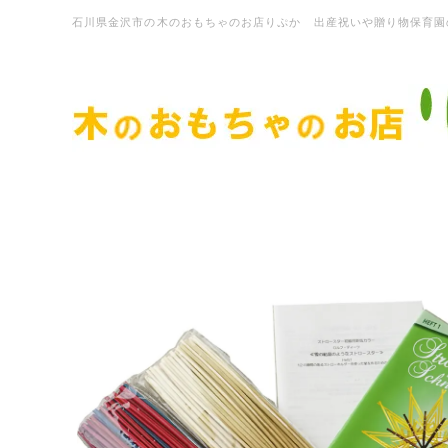
石川県金沢市の木のおもちゃのお店りぷか 出産祝いや贈り物保育園