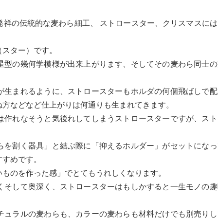
発祥の伝統的な麦わら細工、 ストロースター、クリスマスには
（スター）です。
星型の幾何学模様が出来上がります、そしてその麦わら同士の
が生まれるように、ストロースターもホルダの何個飛ばしで配
ね方などなど仕上がりは何通りも生まれてきます。
は作れなそうと気後れしてしまうストロースターですが、スト
らを割く器具」と結ぶ際に「抑えるホルダー」がセットになっ
すすめです。
いものを作った感」でとてもうれしくなります。
くそして奥深く、ストロースターはもしかすると一生モノの趣
チュラルの麦わらも、カラーの麦わらも材料だけでも別売りし