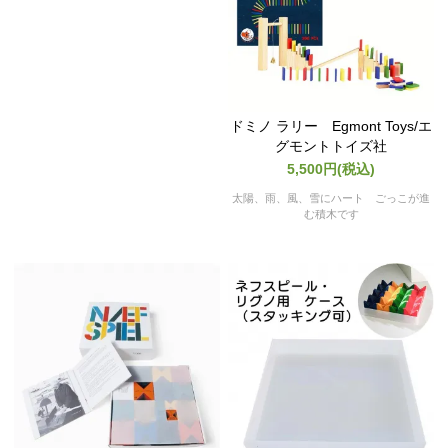
ドミノ ラリー Egmont Toys/エ
グモントトイズ社
5,500円(税込)
太陽、雨、風、雪にハート ごっこが進
む積木です