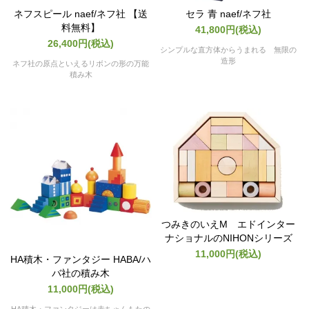
ネフスピール naef/ネフ社 【送
セラ 青 naef/ネフ社
料無料】
41,800円(税込)
26,400円(税込)
シンプルな直方体からうまれる 無限の
造形
ネフ社の原点といえるリボンの形の万能
積み木
つみきのいえM エドインター
ナショナルのNIHONシリーズ
11,000円(税込)
HA積木・ファンタジー HABA/ハ
バ社の積み木
11,000円(税込)