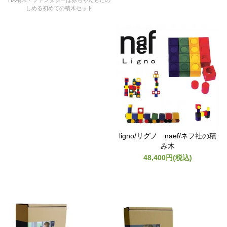
HA積木・ファンタジーは赤ちゃんもたの
しめる初めての積木セット
ligno/リグノ naef/ネフ社の積
み木
48,400円(税込)