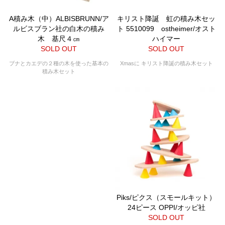
A積み木（中）ALBISBRUNN/ア
キリスト降誕 虹の積み木セッ
ルビスブラン社の白木の積み
ト 5510099 ostheimer/オスト
木 基尺４㎝
ハイマー
SOLD OUT
SOLD OUT
ブナとカエデの２種の木を使った基本の
Xmasに キリスト降誕の積み木セット
積み木セット
Piks/ピクス（スモールキット）
24ピース OPPI/オッピ社
SOLD OUT