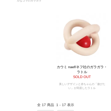
ルなコマのガラガラ
カウミ naef/ネフ社のガラガラ・
ラトル
SOLD OUT
美しいデザインと赤ちゃんの「遊びた
い」が同居したラトル
全
17
商品
1
-
17
表示