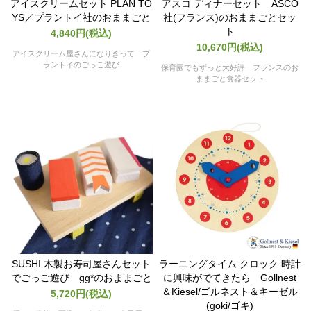
アイスクリームセット PLAN TO
アスコ ディナーセット ASCO
YS／プラントイ社のおままごと
社(フランス)のおままごとセッ
ト
4,840円(税込)
10,670円(税込)
アイスクリーム屋さんになりきって プ
ラントイのごっこ遊び
保育園でもずっと大好評 フランスのお
ままごと食器セット
SUSHI 木製お寿司屋さんセット
ラーニングタイム クロック 時計
でごっご遊び gg*のおままごと
に興味がでてきたら Gollnest
＆Kiesel/ゴルネスト＆キーゼル
5,720円(税込)
(goki/ゴキ)