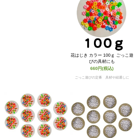
花はじき カラー 100ｇ ごっこ遊
びの具材にも
660円(税込)
ごっこ遊びの定番 具材や紐通しに