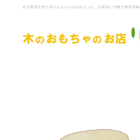
石川県金沢市の木のおもちゃのお店りぷか 出産祝いや贈り物保育園