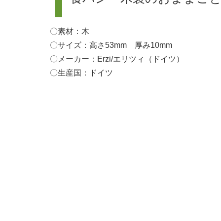
〇素材：木
〇サイズ：高さ53mm 厚み10mm
〇メーカー：Erzi/エリツィ（ドイツ）
〇生産国：ドイツ