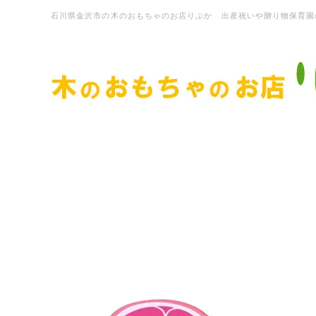
石川県金沢市の木のおもちゃのお店りぷか 出産祝いや贈り物保育園