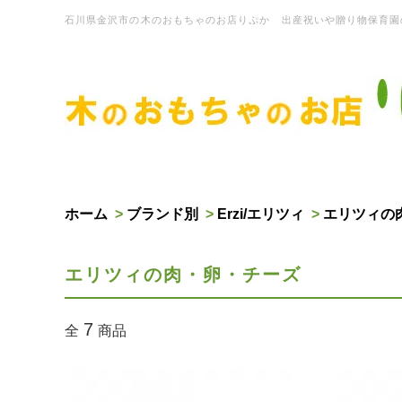
石川県金沢市の木のおもちゃのお店りぷか 出産祝いや贈り物保育園
ホーム
>
ブランド別
>
Erzi/エリツィ
>
エリツィの
エリツィの肉・卵・チーズ
7
全
商品