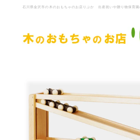
石川県金沢市の木のおもちゃのお店りぷか 出産祝いや贈り物保育園