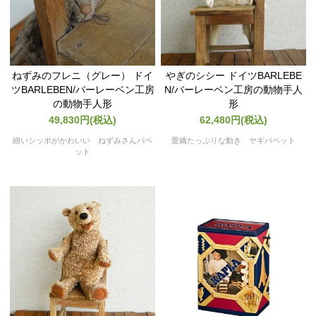
ねずみのフレニ（グレー） ドイ
やぎのシシー ドイツBARLEBE
ツBARLEBEN/バーレーベン工房
N/バーレーベン工房の動物手人
の動物手人形
形
49,830円(税込)
62,480円(税込)
細いシッポがかわいい ねずみさんパペ
愛嬌たっぷりな動き ヤギパペット
ット