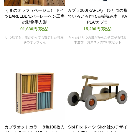
くまのオラフ（ベージュ） ドイ
カプラ200(KAPLA) ひとつの形
ツBARLEBEN/バーレーベン工房
でいろいろ作れる板積み木 KA
の動物手人形
PLA/カプラ
91,630円(税込)
15,290円(税込)
いつ見ても、誰がやっても安定した可愛
たったひとつの形だからこそ広がる積み
さのオラフくん
木遊び おススメの200枚セット
カプラオクトカラー 8色100枚入
Sibi Flix ドイツ Sirch社のデザイ