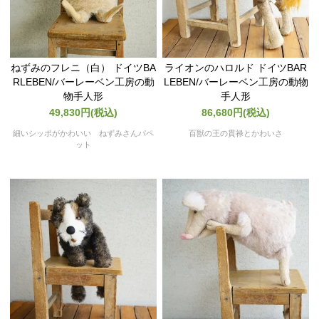
ねずみのフレニ（白） ドイツBA
ライオンのハロルド ドイツBAR
RLEBEN/バーレーベン工房の動
LEBEN/バーレーベン工房の動物
物手人形
手人形
49,830円(税込)
86,680円(税込)
細いシッポがかわいい ねずみさんパペ
百獣の王の貫禄とかわいさ
ット