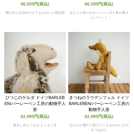
56,320円(税込)
66,330円(税込)
飛び出たお目めがとてもかわいい両生類
ずんぐり体にかわいいシッポと鼻の豚さ
んパペット
ひつじのゲルダ ドイツBARLEB
きつねのラウデンフェル ドイツ
EN/バーレーベン工房の動物手人
BARLEBEN/バーレーベン工房の
形
動物手人形
62,480円(税込)
62,480円(税込)
抱きしめたくなる もこもこ羊
なんだか連れて帰りたくなるかわいさの
きつねさん