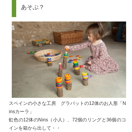
あそぶ？
スペインの小さな工房 グラパットの12体のお人形「N
insカーラ」
虹色の12体のNins（小人）、72個のリングと36個のコ
インを箱から出して・・