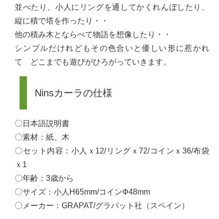
並べたり、小人にリングを通してかくれんぼしたり、
縦に積で塔を作ったり・・
他の積み木とならべて物語を想像したり・・
シンプルだけれどもその色合いと優しい形に惹かれ
て どこまでも遊びがひろがっていきます。
Ninsカーラの仕様
〇日本語説明書
〇素材：紙、木
〇セット内容：小人ｘ12/リングｘ72/コインｘ36/布袋
ｘ1
〇年齢：3歳から
〇サイズ：小人H65mm/コインΦ48mm
〇メーカー：GRAPAT/グラパット社（スペイン）