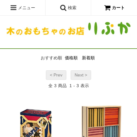
メニュー
検索
カート
ホーム
>
ブランド別
>
KAPLA/カプラ
KAPLA/カプラ
おすすめ順
価格順
新着順
< Prev
Next >
全
3
商品
1
-
3
表示