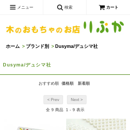
メニュー
検索
カート
ホーム
>
ブランド別
>
Dusyma/デュシマ社
Dusyma/デュシマ社
おすすめ順
価格順
新着順
< Prev
Next >
全
9
商品
1
-
9
表示