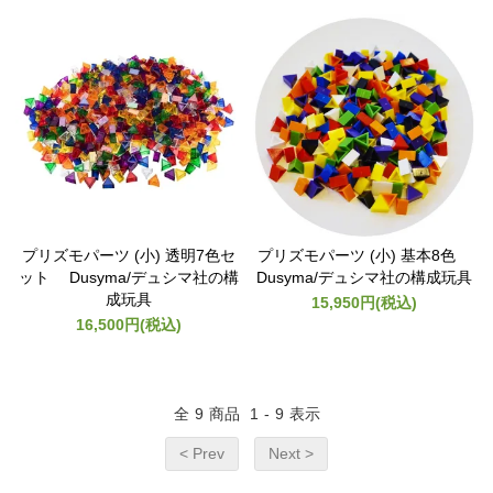
プリズモパーツ (小) 透明7色セ
プリズモパーツ (小) 基本8色
ット Dusyma/デュシマ社の構
Dusyma/デュシマ社の構成玩具
成玩具
15,950円(税込)
16,500円(税込)
全
9
商品
1
-
9
表示
< Prev
Next >