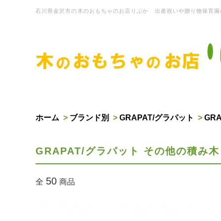
石川県金沢市の木のおもちゃのお店りぷか 出産祝いや贈り物保育園
ホーム
>
ブランド別
>
GRAPAT/グラパット
>
GR
GRAPAT/グラパット その他の積み木
50
全
商品