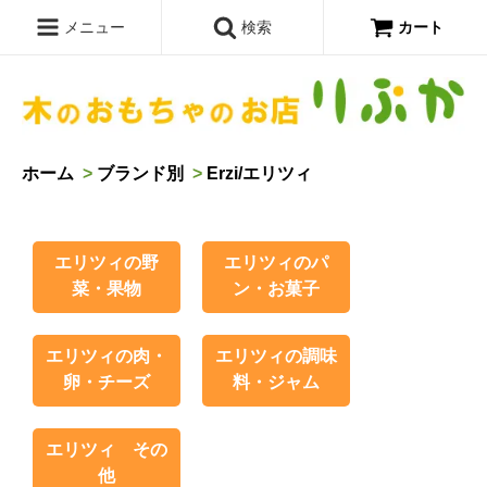
メニュー
検索
カート
ホーム
>
ブランド別
>
Erzi/エリツィ
エリツィの野
エリツィのパ
菜・果物
ン・お菓子
エリツィの肉・
エリツィの調味
卵・チーズ
料・ジャム
エリツィ その
他