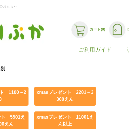
のおもちゃ
カート(0)
ご利用ガイド
格別
ト 1100～2
xmasプレゼント 2201～3
0
300えん
ト 5501え
xmasプレゼント 11001え
00えん
ん以上