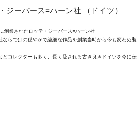
hn/ロッテ・ジーバース=ハーン社 （ドイツ）
年に創業されたロッテ・ジーバース=ハーン社
社ならではの穏やかで繊細な作品を創業当時から今も変わぬ製
などコレクターも多く、長く愛される古き良きドイツを今に伝