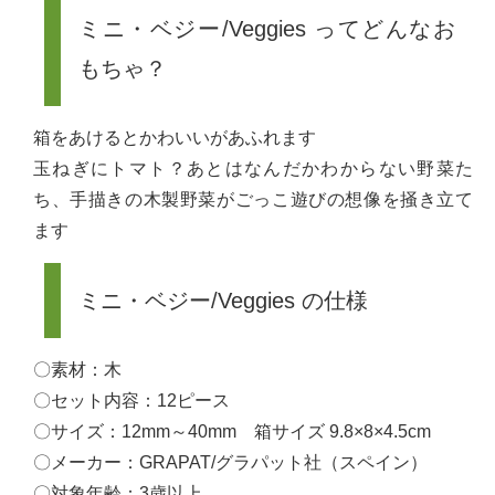
ミニ・ベジー/Veggies ってどんなお
もちゃ？
箱をあけるとかわいいがあふれます
玉ねぎにトマト？あとはなんだかわからない野菜た
ち、手描きの木製野菜がごっこ遊びの想像を掻き立て
ます
ミニ・ベジー/Veggies の仕様
〇素材：木
〇セット内容：12ピース
〇サイズ：12mm～40mm 箱サイズ 9.8×8×4.5cm
〇メーカー：GRAPAT/グラパット社（スペイン）
〇対象年齢：3歳以上