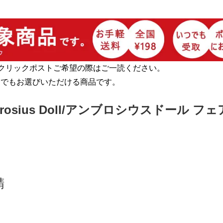
クリックポストご希望の際はご一読ください。
らでもお選びいただける商品です。
osius Doll/アンブロシウスドール フ
精