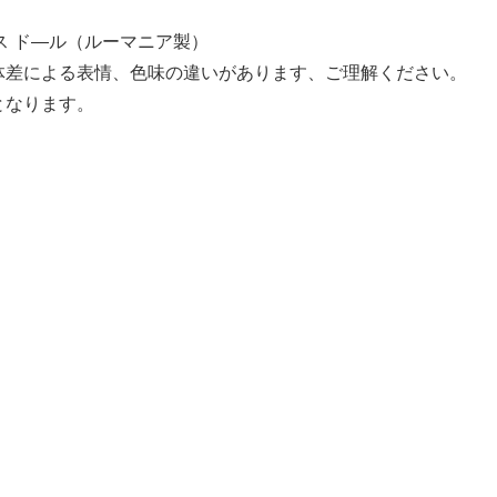
シウス ド―ル（ルーマニア製）
体差による表情、色味の違いがあります、ご理解ください。
となります。