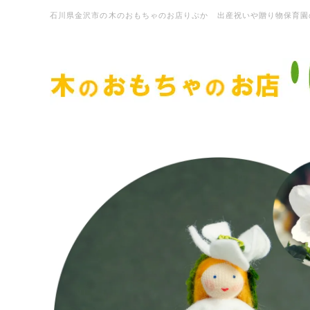
石川県金沢市の木のおもちゃのお店りぷか 出産祝いや贈り物保育園