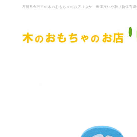
石川県金沢市の木のおもちゃのお店りぷか 出産祝いや贈り物保育園