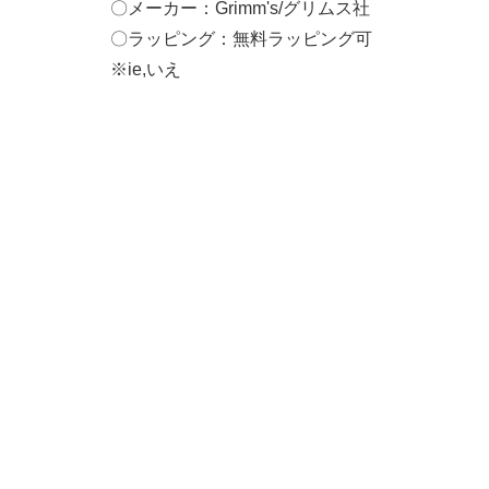
〇メーカー：Grimm's/グリムス社
〇ラッピング：無料ラッピング可
※ie,いえ