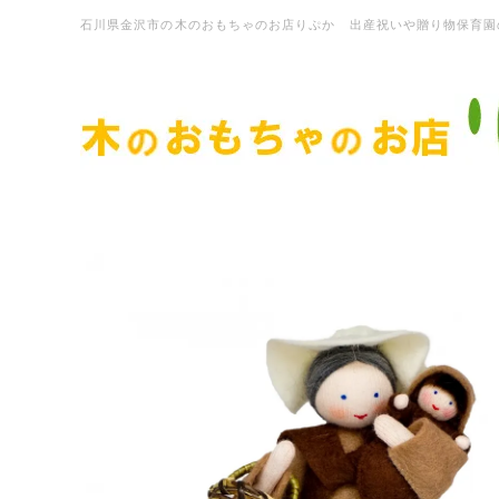
石川県金沢市の木のおもちゃのお店りぷか 出産祝いや贈り物保育園