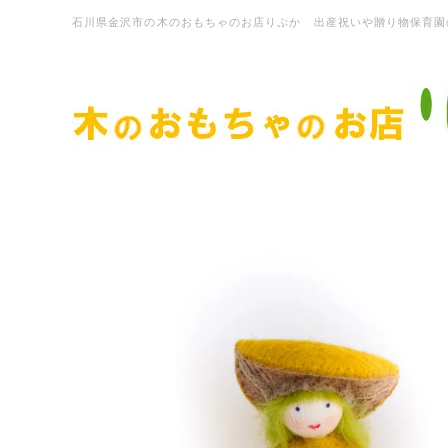
石川県金沢市の木のおもちゃのお店りぷか 出産祝いや贈り物保育園