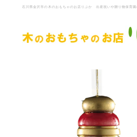
石川県金沢市の木のおもちゃのお店りぷか 出産祝いや贈り物保育園