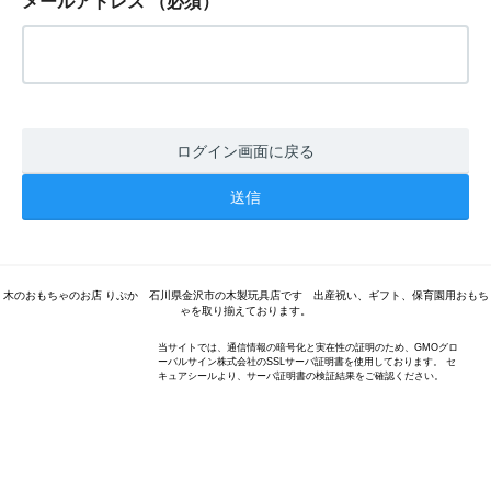
メールアドレス
（必須）
ログイン画面に戻る
木のおもちゃのお店 りぷか 石川県金沢市の木製玩具店です 出産祝い、ギフト、保育園用おもち
ゃを取り揃えております。
当サイトでは、通信情報の暗号化と実在性の証明のため、GMOグロ
ーバルサイン株式会社のSSLサーバ証明書を使用しております。 セ
キュアシールより、サーバ証明書の検証結果をご確認ください。